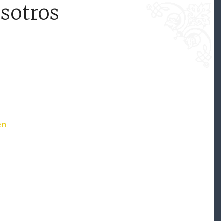
sotros
én