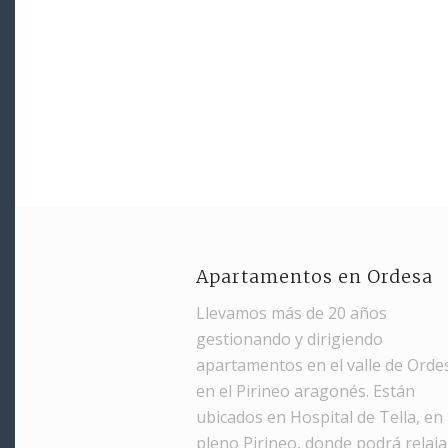
Apartamentos en Ordesa
Llevamos más de 20 años
gestionando y dirigiendo
apartamentos en el valle de Orde
en el Pirineo aragonés. Están
ubicados en Hospital de Tella, en
pleno Pirineo, donde podrá relaj